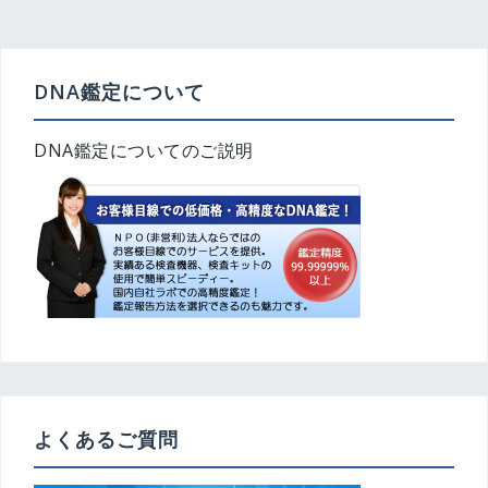
稿
ナ
ビ
ゲ
DNA鑑定について
ー
シ
DNA鑑定についてのご説明
ョ
ン
よくあるご質問