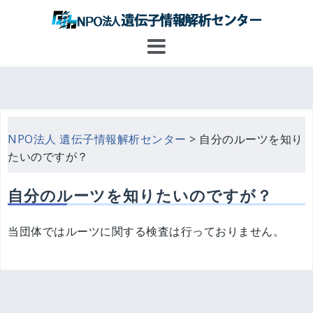
コ
ン
テ
ン
ツ
へ
ス
キ
NPO法人 遺伝子情報解析センター
>
自分のルーツを知り
ッ
たいのですが？
プ
自分のルーツを知りたいのですが？
当団体ではルーツに関する検査は行っておりません。
投