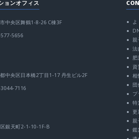
ションオフィス
CO
よ
市中央区舞鶴1-8-26 C棟3F
D
-577-5656
親
法
肥
資
都中央区日本橋2丁目1-17 丹生ビル2F
相
団
-3044-7116
プ
特
更
親
銀天町2-1-10-1F-B
鑑
遺