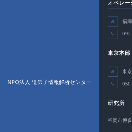
オペレー
福岡
092
東京本部
東京
NPO法人 遺伝子情報解析センター
050
研究所
福岡市博多区