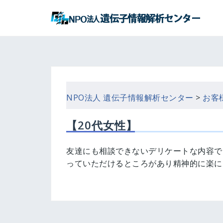
コ
ン
テ
ン
ツ
へ
ス
キ
NPO法人 遺伝子情報解析センター
>
お客
ッ
プ
【20代女性】
友達にも相談できないデリケートな内容で
っていただけるところがあり精神的に楽に