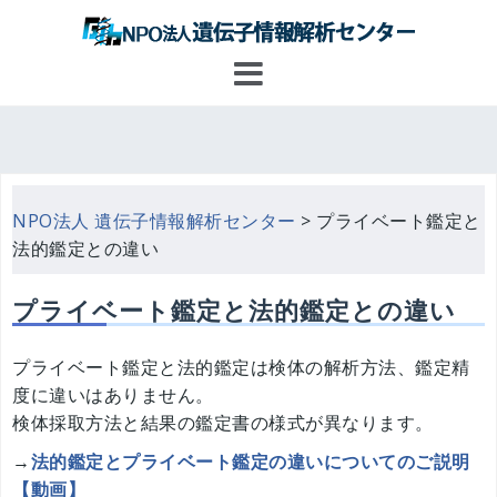
コ
ン
テ
ン
ツ
へ
ス
キ
NPO法人 遺伝子情報解析センター
>
プライベート鑑定と
ッ
法的鑑定との違い
プ
プライベート鑑定と法的鑑定との違い
プライベート鑑定と法的鑑定は検体の解析方法、鑑定精
度に違いはありません。
検体採取方法と結果の鑑定書の様式が異なります。
→
法的鑑定とプライベート鑑定の違いについてのご説明
【動画】