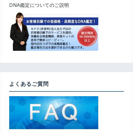
シ
DNA鑑定についてのご説明
ョ
ン
よくあるご質問