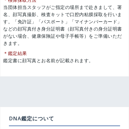
＊検体採取方法
当団体担当スタッフがご指定の場所まで赴きまして、署
名、顔写真撮影、検査キットで口腔内粘膜採取を行いま
す。「免許証」「パスポート」「マイナンバーカード」
などの顔写真付き身分証明書（顔写真付きの身分証明書
がない場合、健康保険証や母子手帳等）をご準備いただ
きます。
＊鑑定結果
鑑定書に顔写真とお名前が記載されます。
投
稿
ナ
ビ
ゲ
DNA鑑定について
ー