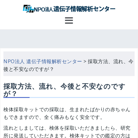
コ
ン
テ
ン
ツ
へ
ス
キ
NPO法人 遺伝子情報解析センター
>
採取方法、流れ、今
ッ
後と不安なのですが？
プ
採取方法、流れ、今後と不安なのです
が？
検体採取キットでの採取は、生まれたばかりの赤ちゃん
もできますので、全く痛みもなく安全です。
流れとしましては、検体を採取いただきましたら、研究
所に発送していただきます。検体キットでの鑑定の方は