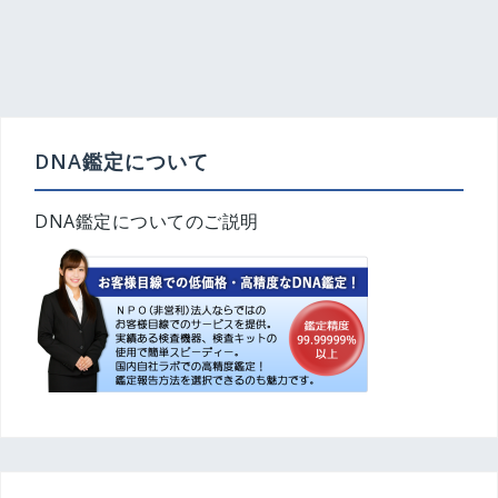
投
稿
ナ
ビ
ゲ
DNA鑑定について
ー
シ
DNA鑑定についてのご説明
ョ
ン